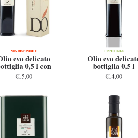
NON DISPONIBILE
DISPONIBILE
Olio evo delicato
Olio evo delicat
ottiglia 0,5 l con
bottiglia 0,5 l
astuccio
€15,00
€14,00