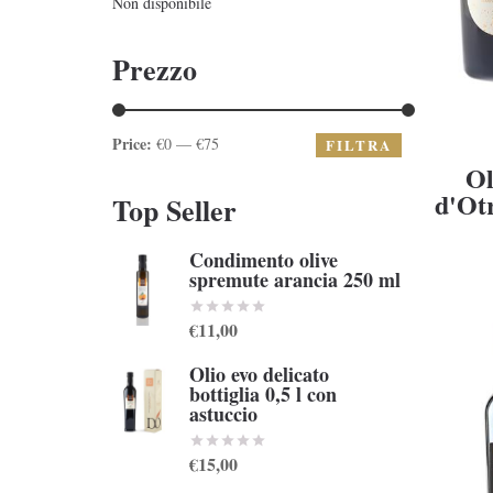
Non disponibile
Prezzo
Price:
€0 — €75
FILTRA
Ol
d'Otr
Top Seller
Condimento olive
spremute arancia 250 ml
€11,00
Olio evo delicato
bottiglia 0,5 l con
astuccio
€15,00