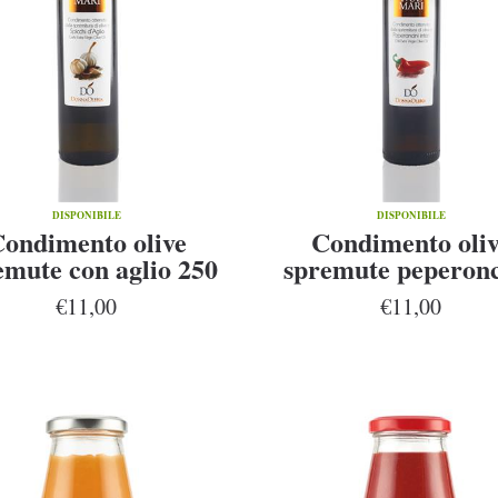
DISPONIBILE
DISPONIBILE
ondimento olive
Condimento oli
emute con aglio 250
spremute peperon
ml
250 ml
€11,00
€11,00