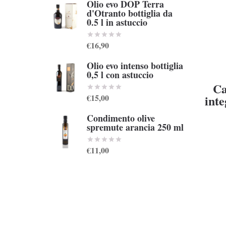
Olio evo DOP Terra
d'Otranto bottiglia da
0.5 l in astuccio
€16,90
Olio evo intenso bottiglia
0,5 l con astuccio
Ca
€15,00
inte
S
Condimento olive
spremute arancia 250 ml
€11,00