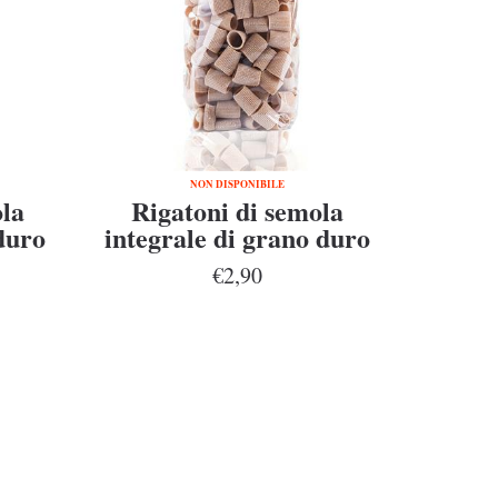
NON DISPONIBILE
ola
Rigatoni di semola
duro
integrale di grano duro
li
Senatore Cappelli
€2,90