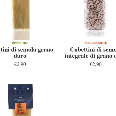
DISPONIBILE
NON DISPONIBILE
tini di semola grano
Cubettini di sem
duro
integrale di grano 
Senatore Cappel
€2,90
€2,90