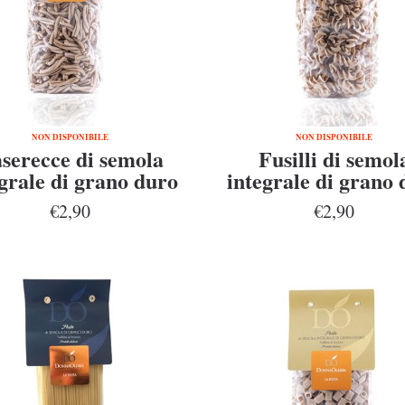
NON DISPONIBILE
NON DISPONIBILE
serecce di semola
Fusilli di semol
grale di grano duro
integrale di grano 
enatore Cappelli
Senatore Cappel
€2,90
€2,90