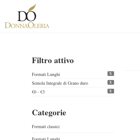
Filtro attivo
X
Formati Lunghi
X
Semola Integrale di Grano duro
X
€0 - €3
Categorie
Formati classici
Formati Lunghi