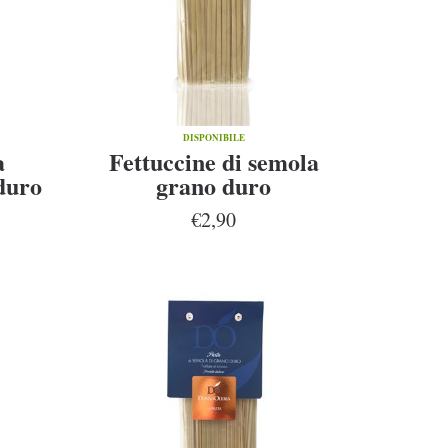
DISPONIBILE
a
Fettuccine di semola
duro
grano duro
li
€2,90