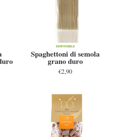
DISPONIBILE
a
Spaghettoni di semola
duro
grano duro
li
€2,90