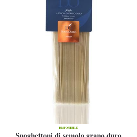
DISPONIBILE
Spaghettoni di semola grano duro