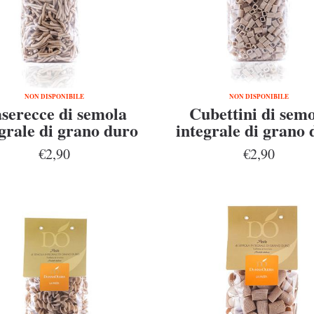
NON DISPONIBILE
NON DISPONIBILE
serecce di semola
Cubettini di sem
grale di grano duro
integrale di grano 
enatore Cappelli
Senatore Cappel
€2,90
€2,90