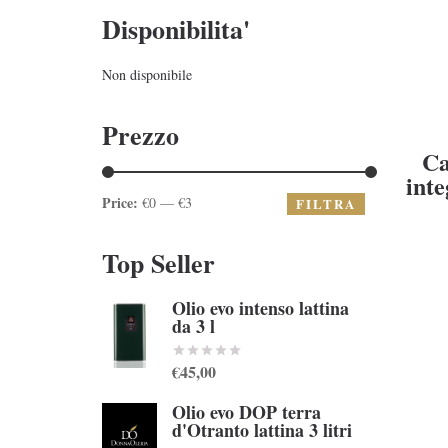
Disponibilita'
Non disponibile
Prezzo
Ca
inte
Price:
S
€0 — €3
FILTRA
Top Seller
Olio evo intenso lattina
da 3 l
€45,00
Olio evo DOP terra
d'Otranto lattina 3 litri