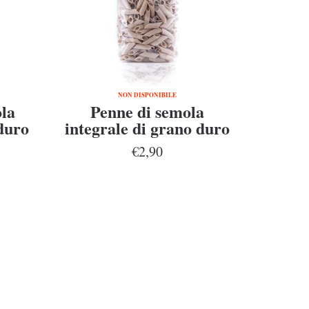
NON DISPONIBILE
ola
Penne di semola
duro
integrale di grano duro
li
Senatore Cappelli
€2,90