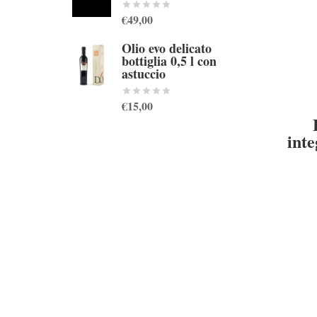
€49,00
Olio evo delicato
bottiglia 0,5 l con
astuccio
€15,00
inte
S