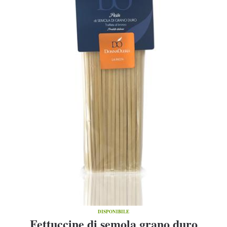
DISPONIBILE
Fettuccine di semola grano duro