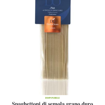
DISPONIBILE
Spaghettoni di semola grano duro