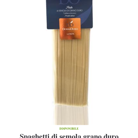
DISPONIBILE
Spaghetti di semola grano duro