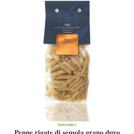
DISPONIBILE
Penne rigate di semola grano duro