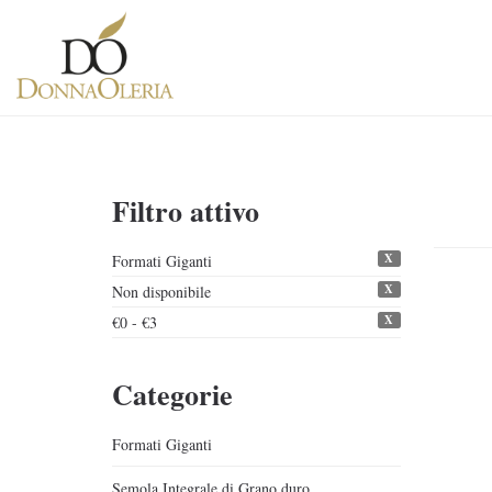
Filtro attivo
X
Formati Giganti
X
Non disponibile
X
€0 - €3
Categorie
Formati Giganti
Semola Integrale di Grano duro