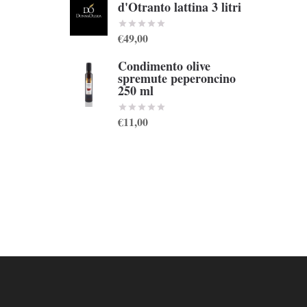
d'Otranto lattina 3 litri
€49,00
Condimento olive
spremute peperoncino
250 ml
€11,00