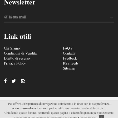
Newsletter
Link utili
Chi Siamo
FAQ's
Condizioni di Vendita
Contatti
DIritto di recesso
Feedback
Privacy Policy
RSS feeds
Sitemap
Per offrirti un'esperienza di navigazione ottimizzata e in linea con le tue preferenze,
© 2026/2027 Soc. Agr. Donna Oleria s.r.l. - Via S. Fili –
www.donnaoleria.it
e i suoi partner utilizzano cookies, anche di terze parti.
C.da Saetta 19 – Monteroni di Lecce (LE) - P.IVA
Chiudendo questo banner, scorrendo questa pagina o cliccando qualunque suo elemento
04511470751 |
Supported by Moviweb
acconsenti al loro impiego in conformità alla nostra
Cookie Policy