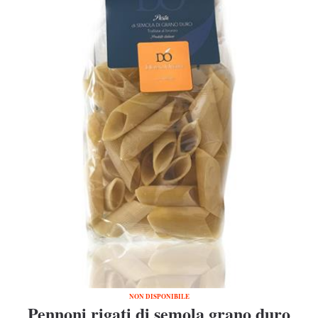
NON DISPONIBILE
Pennoni rigati di semola grano duro