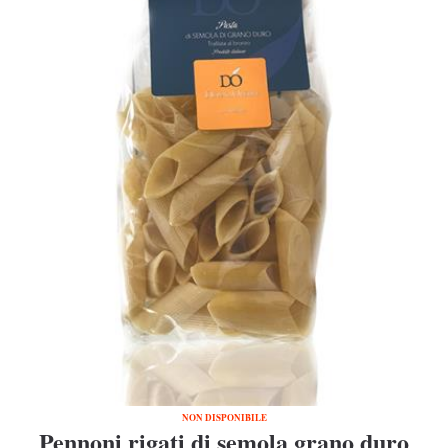
NON DISPONIBILE
Pennoni rigati di semola grano duro