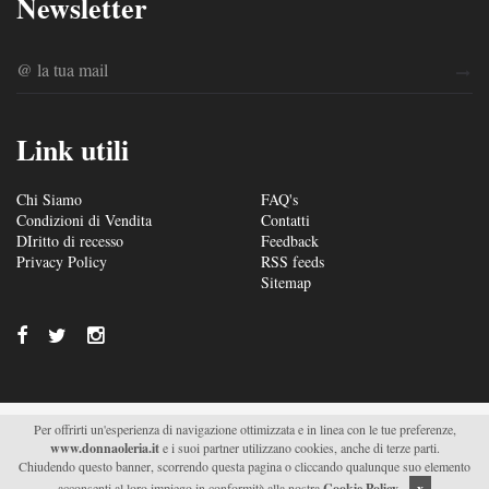
Newsletter
Link utili
Chi Siamo
FAQ's
Condizioni di Vendita
Contatti
DIritto di recesso
Feedback
Privacy Policy
RSS feeds
Sitemap
Per offrirti un'esperienza di navigazione ottimizzata e in linea con le tue preferenze,
© 2026/2027 Soc. Agr. Donna Oleria s.r.l. - Via S. Fili –
www.donnaoleria.it
e i suoi partner utilizzano cookies, anche di terze parti.
C.da Saetta 19 – Monteroni di Lecce (LE) - P.IVA
Chiudendo questo banner, scorrendo questa pagina o cliccando qualunque suo elemento
04511470751 |
Supported by Moviweb
acconsenti al loro impiego in conformità alla nostra
Cookie Policy