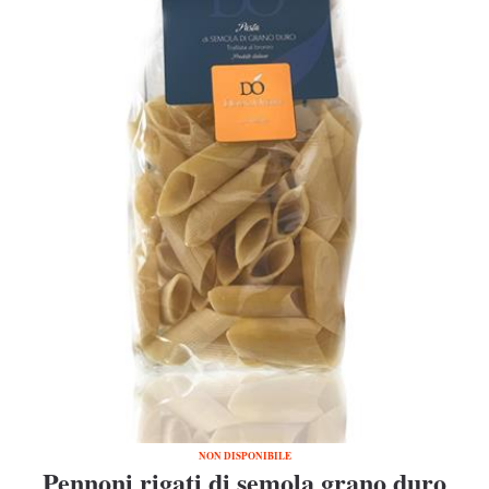
NON DISPONIBILE
Pennoni rigati di semola grano duro