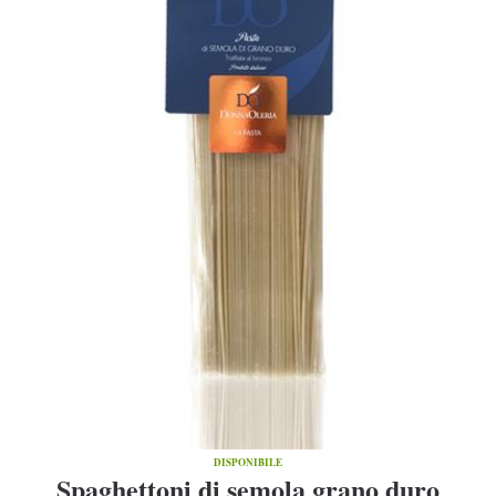
DISPONIBILE
Spaghettoni di semola grano duro