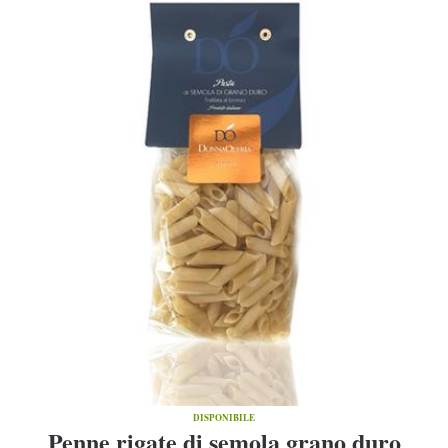
DISPONIBILE
Penne rigate di semola grano duro