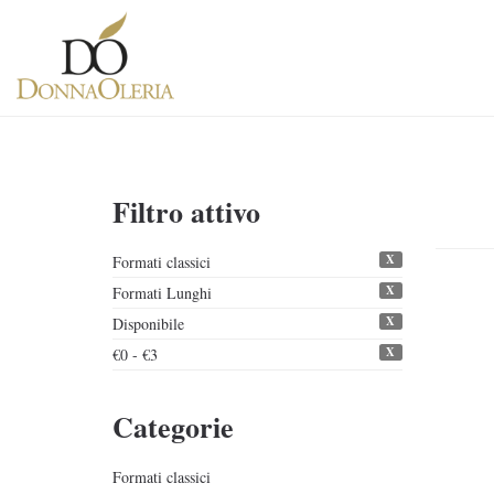
Filtro attivo
X
Formati classici
X
Formati Lunghi
X
Disponibile
X
€0 - €3
Categorie
Formati classici