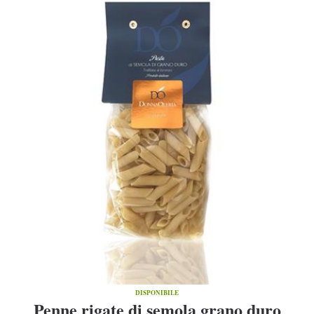
DISPONIBILE
Penne rigate di semola grano duro