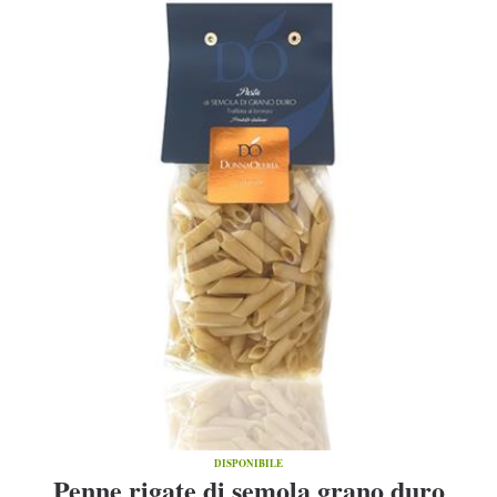
DISPONIBILE
Penne rigate di semola grano duro