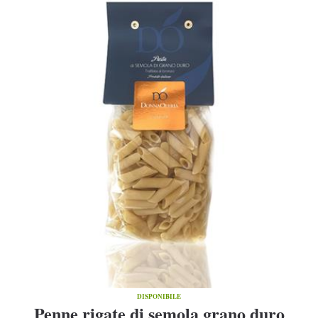
DISPONIBILE
Penne rigate di semola grano duro