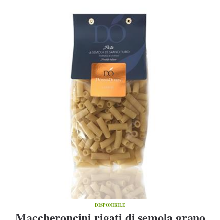
DISPONIBILE
Maccheroncini rigati di semola grano