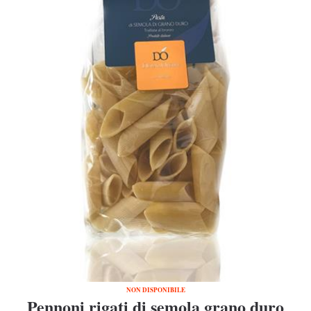
NON DISPONIBILE
Pennoni rigati di semola grano duro