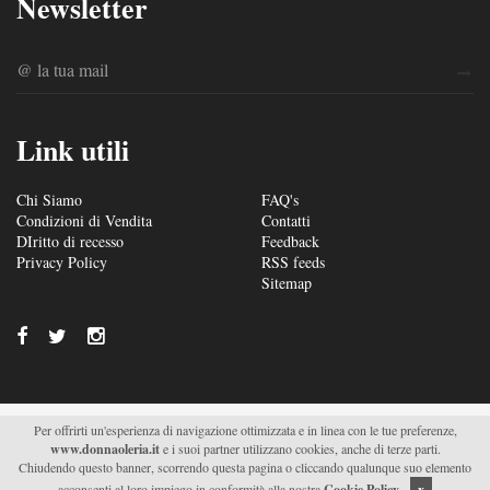
Newsletter
Link utili
Chi Siamo
FAQ's
Condizioni di Vendita
Contatti
DIritto di recesso
Feedback
Privacy Policy
RSS feeds
Sitemap
Per offrirti un'esperienza di navigazione ottimizzata e in linea con le tue preferenze,
© 2026/2027 Soc. Agr. Donna Oleria s.r.l. - Via S. Fili –
www.donnaoleria.it
e i suoi partner utilizzano cookies, anche di terze parti.
C.da Saetta 19 – Monteroni di Lecce (LE) - P.IVA
Chiudendo questo banner, scorrendo questa pagina o cliccando qualunque suo elemento
04511470751 |
Supported by Moviweb
acconsenti al loro impiego in conformità alla nostra
Cookie Policy