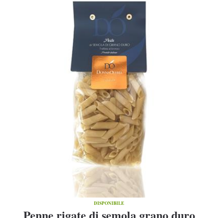
DISPONIBILE
Penne rigate di semola grano duro