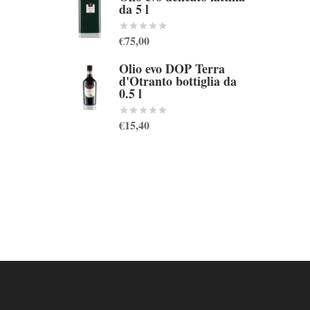
da 5 l
€75,00
Olio evo DOP Terra
d'Otranto bottiglia da
0.5 l
€15,40