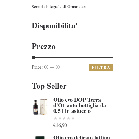
Semola Integrale di Grano duro
Disponibilita'
Prezzo
Price:
€0 — €0
FILTRA
Top Seller
Olio evo DOP Terra
d'Otranto bottiglia da
0.5 l in astuccio
€16,90
Olio evo delicato lattina