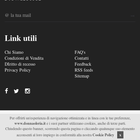
Link utili
Chi Siamo
FAQ's
Condizioni di Vendita
Contatti
DIritto di recesso
Feedback
Privacy Policy
RSS feeds
Sitemap
Per offrirti un'esperienza di navigazione ottimizzata e in linea con le tue preferenze,
© 2026/2027 Soc. Agr. Donna Oleria s.r.l. - Via S. Fili –
www.donnaoleria.it
e i suoi partner utilizzano cookies, anche di terze parti.
C.da Saetta 19 – Monteroni di Lecce (LE) - P.IVA
Chiudendo questo banner, scorrendo questa pagina o cliccando qualunque suo elemento
04511470751 |
Supported by Moviweb
acconsenti al loro impiego in conformità alla nostra
Cookie Policy