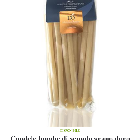
DISPONIBILE
Candele lunghe di semola grano duro