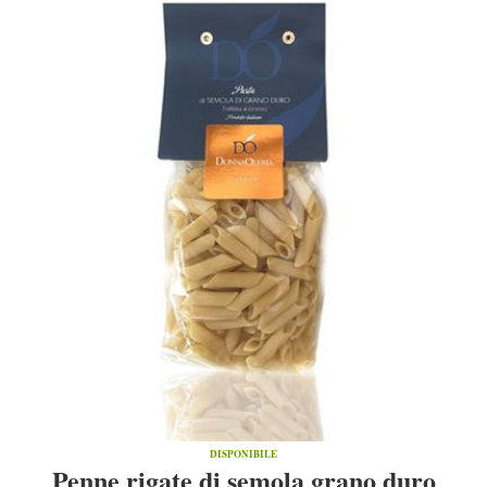
DISPONIBILE
Penne rigate di semola grano duro