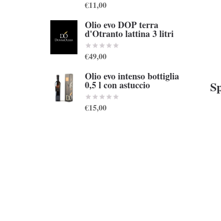
€11,00
Olio evo DOP terra
d'Otranto lattina 3 litri
€49,00
Olio evo intenso bottiglia
Sp
0,5 l con astuccio
€15,00