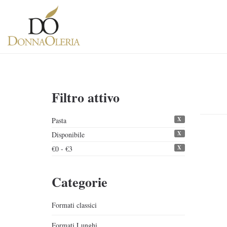
Filtro attivo
X
Pasta
X
Disponibile
X
€0 - €3
Categorie
Formati classici
Formati Lunghi