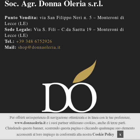
Soc. Agr. Donna Oleria s.r.l.
Punto Vendita:
via San Filippo Neri n. 5 – Monteroni di
Lecce (LE)
Sede Legale:
Via S. Fili – C.da Saetta 19 – Monteroni di
Lecce (LE)
Tel.:
+39 348 6752926
Mail:
shop@donnaoleria.it
Per offrirti un'esperienza di navigazione ottimizzata e in linea con le tue preferenze,
www.donnaoleria.it
e i suoi partner utilizzano cookies, anche di terze parti.
Chiudendo questo banner, scorrendo questa pagina o cliccando qualunque suo elemento
acconsenti al loro impiego in conformità alla nostra
Cookie Policy