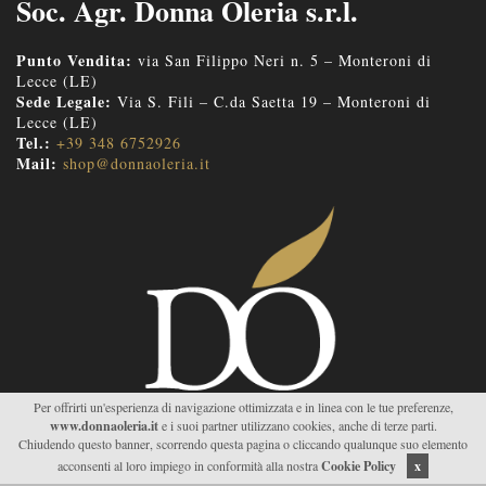
Soc. Agr. Donna Oleria s.r.l.
Punto Vendita:
via San Filippo Neri n. 5 – Monteroni di
Lecce (LE)
Sede Legale:
Via S. Fili – C.da Saetta 19 – Monteroni di
Lecce (LE)
Tel.:
+39 348 6752926
Mail:
shop@donnaoleria.it
Per offrirti un'esperienza di navigazione ottimizzata e in linea con le tue preferenze,
www.donnaoleria.it
e i suoi partner utilizzano cookies, anche di terze parti.
Chiudendo questo banner, scorrendo questa pagina o cliccando qualunque suo elemento
acconsenti al loro impiego in conformità alla nostra
Cookie Policy