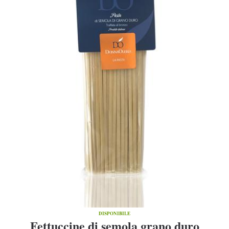
DISPONIBILE
Fettuccine di semola grano duro