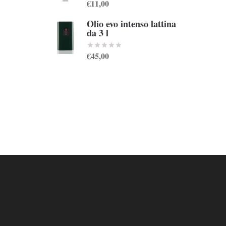
€11,00
Olio evo intenso lattina
da 3 l
€45,00