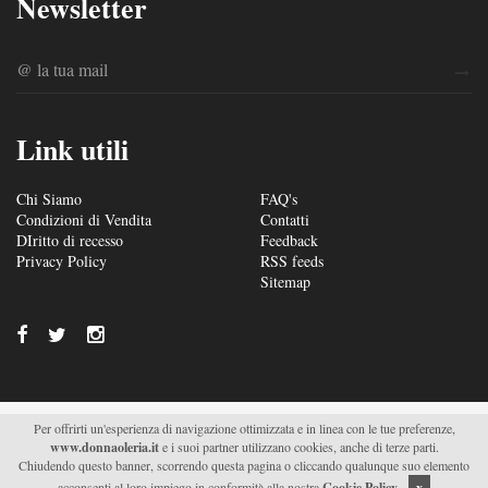
Newsletter
Link utili
Chi Siamo
FAQ's
Condizioni di Vendita
Contatti
DIritto di recesso
Feedback
Privacy Policy
RSS feeds
Sitemap
Per offrirti un'esperienza di navigazione ottimizzata e in linea con le tue preferenze,
© 2026/2027 Soc. Agr. Donna Oleria s.r.l. - Via S. Fili –
www.donnaoleria.it
e i suoi partner utilizzano cookies, anche di terze parti.
C.da Saetta 19 – Monteroni di Lecce (LE) - P.IVA
Chiudendo questo banner, scorrendo questa pagina o cliccando qualunque suo elemento
04511470751 |
Supported by Moviweb
acconsenti al loro impiego in conformità alla nostra
Cookie Policy