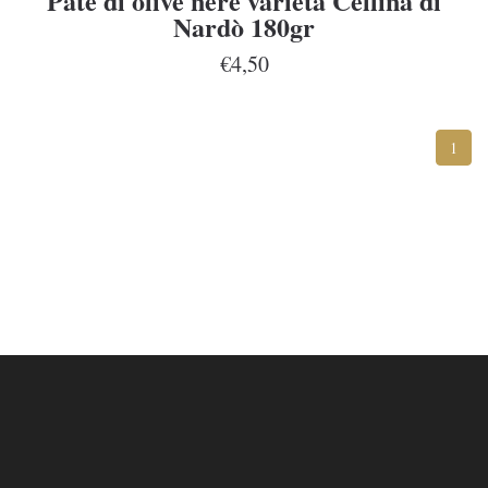
Paté di olive nere varietà Cellina di
Nardò 180gr
€4,50
1