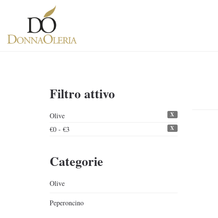
Filtro attivo
X
Olive
X
€0 - €3
Categorie
Olive
Peperoncino