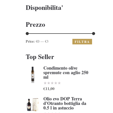
Disponibilita'
Prezzo
Price:
€0 — €3
FILTRA
Top Seller
Condimento olive
spremute con aglio 250
ml
€11,00
Olio evo DOP Terra
d'Otranto bottiglia da
0.5 l in astuccio