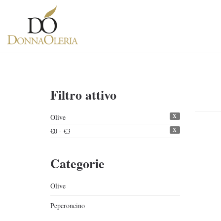
Filtro attivo
X
Olive
X
€0 - €3
Categorie
Olive
Peperoncino