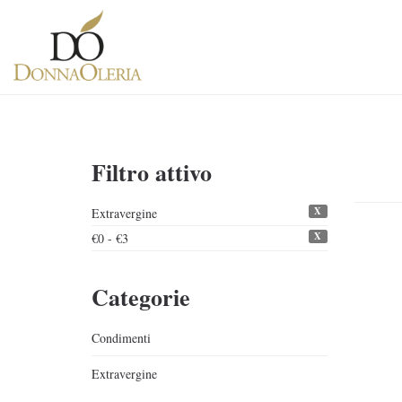
Filtro attivo
X
Extravergine
X
€0 - €3
Categorie
Condimenti
Extravergine