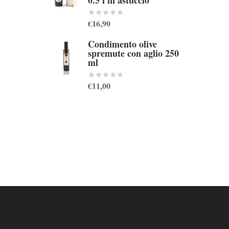
0.5 l in astuccio
€16,90
Condimento olive
spremute con aglio 250
ml
€11,00