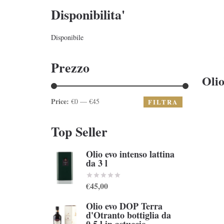
Disponibilita'
Disponibile
Prezzo
Olio
Price:
€0 — €45
FILTRA
Top Seller
Olio evo intenso lattina
da 3 l
€45,00
Olio evo DOP Terra
d'Otranto bottiglia da