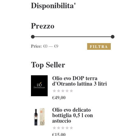
Disponibilita'
Prezzo
Price:
€0 — €9
FILTRA
Top Seller
Olio evo DOP terra
d'Otranto lattina 3 litri
€49,00
Olio evo delicato
bottiglia 0,5 l con
astuccio
€15,00