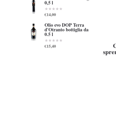
0,5 l
€14,00
Olio evo DOP Terra
d'Otranto bottiglia da
0.5 l
C
€15,40
spre