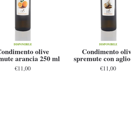
DISPONIBILE
DISPONIBILE
ondimento olive
Condimento oli
mute arancia 250 ml
spremute con aglio
ml
€11,00
€11,00