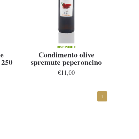
DISPONIBILE
ve
Condimento olive
 250
spremute peperoncino
250 ml
€11,00
1