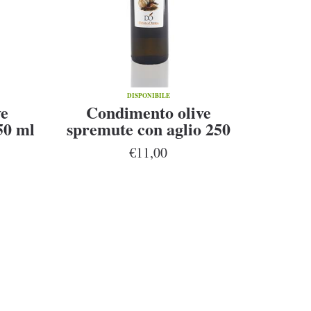
DISPONIBILE
ve
Condimento olive
50 ml
spremute con aglio 250
ml
€11,00