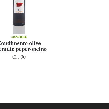
DISPONIBILE
ondimento olive
emute peperoncino
250 ml
€11,00