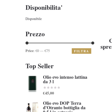
Disponibilita'
Disponibile
Prezzo
C
spre
Price:
€0 — €75
FILTRA
Top Seller
Olio evo intenso lattina
da 3 l
€45,00
Olio evo DOP Terra
d'Otranto bottiglia da