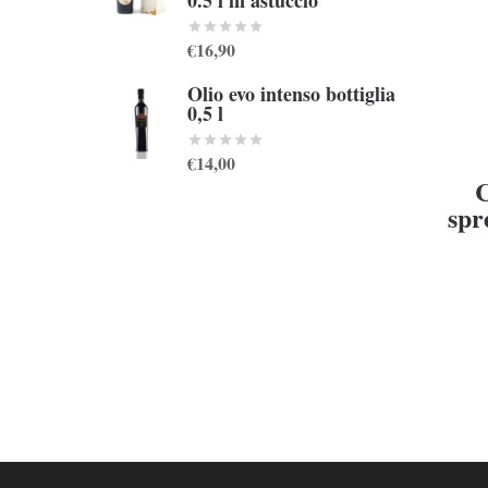
0.5 l in astuccio
€16,90
Olio evo intenso bottiglia
0,5 l
€14,00
C
spr