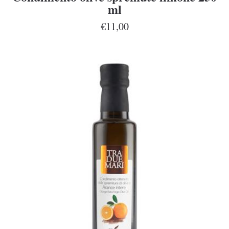
ml
€11,00