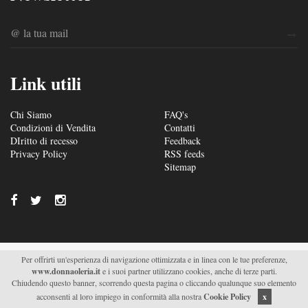
Link utili
Chi Siamo
FAQ's
Condizioni di Vendita
Contatti
DIritto di recesso
Feedback
Privacy Policy
RSS feeds
Sitemap
Per offrirti un'esperienza di navigazione ottimizzata e in linea con le tue preferenze,
© 2026/2027 Soc. Agr. Donna Oleria s.r.l. - Via S. Fili –
www.donnaoleria.it
e i suoi partner utilizzano cookies, anche di terze parti.
C.da Saetta 19 – Monteroni di Lecce (LE) - P.IVA
Chiudendo questo banner, scorrendo questa pagina o cliccando qualunque suo elemento
04511470751 |
Supported by Moviweb
acconsenti al loro impiego in conformità alla nostra
Cookie Policy