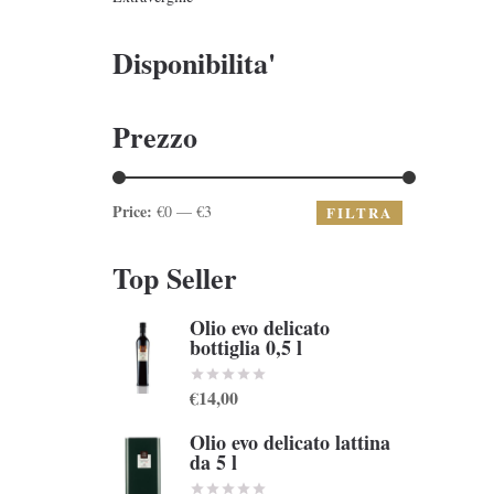
Disponibilita'
Prezzo
Price:
€0 — €3
FILTRA
Top Seller
Olio evo delicato
bottiglia 0,5 l
€14,00
Olio evo delicato lattina
da 5 l