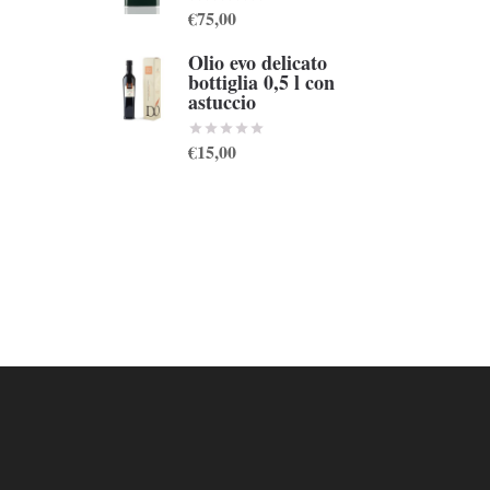
€75,00
Olio evo delicato
bottiglia 0,5 l con
astuccio
€15,00