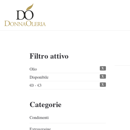
Filtro attivo
X
Olio
X
Disponibile
X
€0 - €3
Categorie
Condimenti
Extravergine