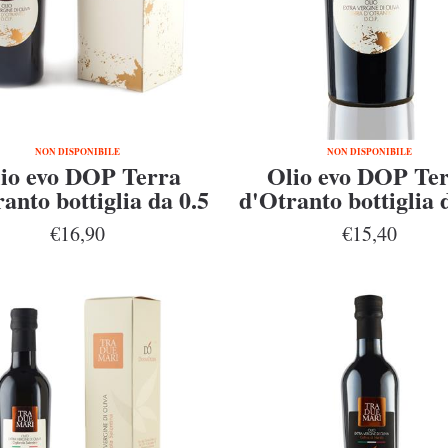
NON DISPONIBILE
NON DISPONIBILE
io evo DOP Terra
Olio evo DOP Te
anto bottiglia da 0.5
d'Otranto bottiglia 
l in astuccio
l
€16,90
€15,40