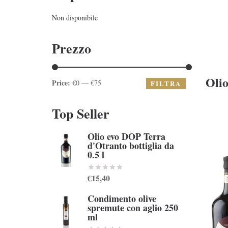
Non disponibile
Prezzo
Olio
Price:
€0 — €75
FILTRA
Top Seller
Olio evo DOP Terra
d'Otranto bottiglia da
0.5 l
€15,40
Condimento olive
spremute con aglio 250
ml