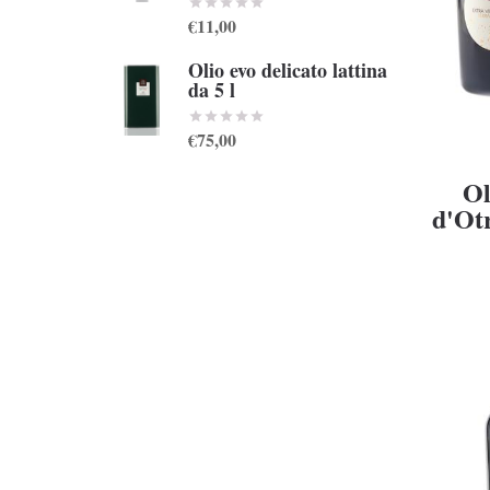
€11,00
Olio evo delicato lattina
da 5 l
€75,00
Ol
d'Otr