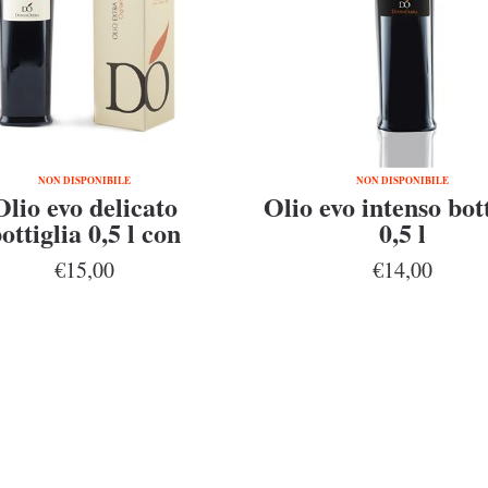
NON DISPONIBILE
NON DISPONIBILE
Olio evo delicato
Olio evo intenso bot
ottiglia 0,5 l con
0,5 l
astuccio
€15,00
€14,00