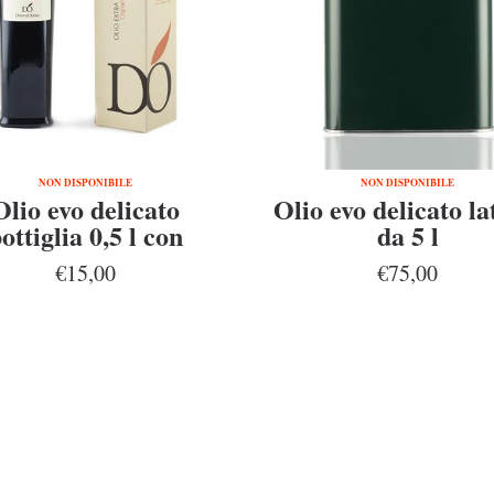
NON DISPONIBILE
NON DISPONIBILE
Olio evo delicato
Olio evo delicato la
ottiglia 0,5 l con
da 5 l
astuccio
€15,00
€75,00