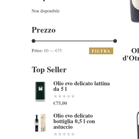
Non disponibile
Prezzo
Ol
Price:
€0 — €75
FILTRA
d'Otr
Top Seller
Olio evo delicato lattina
da 5 l
€75,00
Olio evo delicato
bottiglia 0,5 l con
astuccio