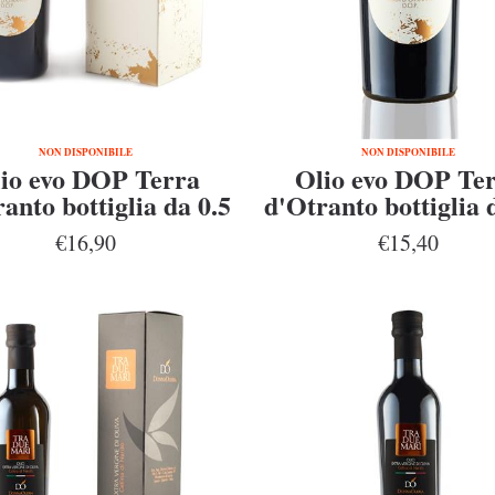
NON DISPONIBILE
NON DISPONIBILE
io evo DOP Terra
Olio evo DOP Te
anto bottiglia da 0.5
d'Otranto bottiglia 
l in astuccio
l
€16,90
€15,40