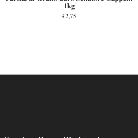
1kg
€2,75