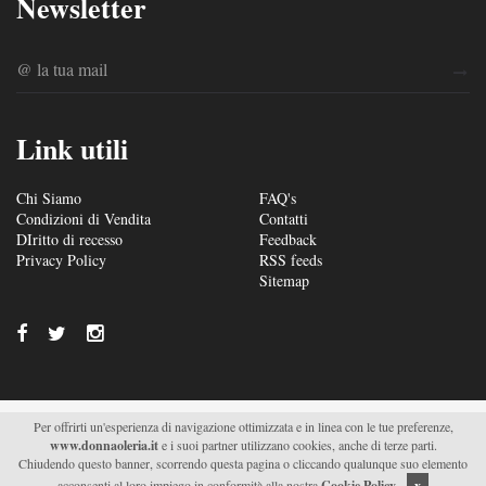
Newsletter
Link utili
Chi Siamo
FAQ's
Condizioni di Vendita
Contatti
DIritto di recesso
Feedback
Privacy Policy
RSS feeds
Sitemap
Per offrirti un'esperienza di navigazione ottimizzata e in linea con le tue preferenze,
© 2026/2027 Soc. Agr. Donna Oleria s.r.l. - Via S. Fili –
www.donnaoleria.it
e i suoi partner utilizzano cookies, anche di terze parti.
C.da Saetta 19 – Monteroni di Lecce (LE) - P.IVA
Chiudendo questo banner, scorrendo questa pagina o cliccando qualunque suo elemento
04511470751 |
Supported by Moviweb
acconsenti al loro impiego in conformità alla nostra
Cookie Policy