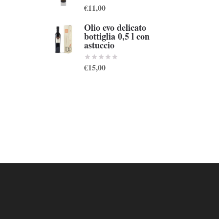
€11,00
Olio evo delicato
bottiglia 0,5 l con
astuccio
€15,00