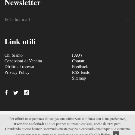
Newsletter
Link utili
Chi Siamo
FAQ's
Condizioni di Vendita
Contatti
DIritto di recesso
Feedback
Privacy Policy
RSS feeds
Sitemap
Per offrirti un'esperienza di navigazione ottimizzata e in linea con le tue preferenze,
© 2026/2027 Soc. Agr. Donna Oleria s.r.l. - Via S. Fili –
www.donnaoleria.it
e i suoi partner utilizzano cookies, anche di terze parti.
C.da Saetta 19 – Monteroni di Lecce (LE) - P.IVA
Chiudendo questo banner, scorrendo questa pagina o cliccando qualunque suo elemento
04511470751 |
Supported by Moviweb
acconsenti al loro impiego in conformità alla nostra
Cookie Policy