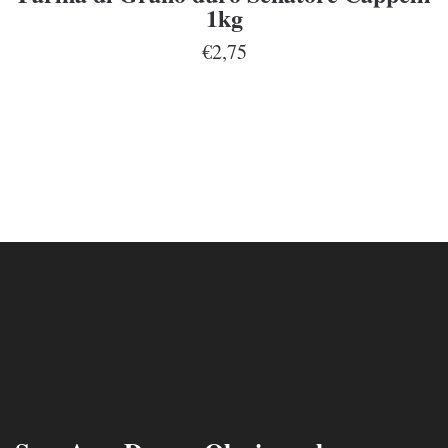
1kg
€2,75