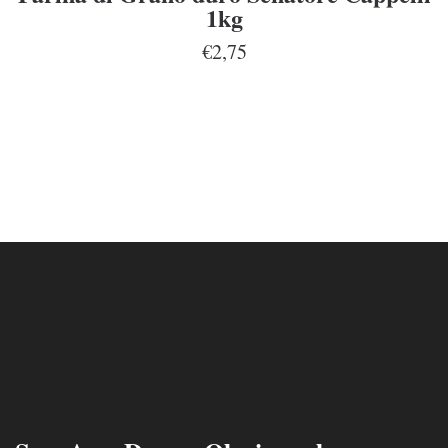
1kg
€2,75