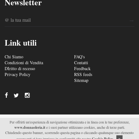
Newsletter
Link utili
Chi Siamo
FAQ's
Condizioni di Vendita
Contatti
DIritto di recesso
Feedback
Privacy Policy
RSS feeds
Sitemap
Per offrirti un'esperienza di navigazione ottimizzata e in linea con le tue preferenze,
© 2026/2027 Soc. Agr. Donna Oleria s.r.l. - Via S. Fili –
www.donnaoleria.it
e i suoi partner utilizzano cookies, anche di terze parti.
C.da Saetta 19 – Monteroni di Lecce (LE) - P.IVA
Chiudendo questo banner, scorrendo questa pagina o cliccando qualunque suo elemento
04511470751 |
Supported by Moviweb
acconsenti al loro impiego in conformità alla nostra
Cookie Policy