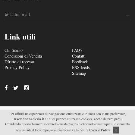
Link utili
Chi Siamo
FAQ's
Condizioni di Vendita
Contatti
DIritto di recesso
Feedback
Privacy Policy
RSS feeds
Sitemap
Per offrirti un'esperienza di navigazione ottimizzata e in linea con le tue preferenze,
© 2026/2027 Soc. Agr. Donna Oleria s.r.l. - Via S. Fili –
www.donnaoleria.it
e i suoi partner utilizzano cookies, anche di terze parti.
C.da Saetta 19 – Monteroni di Lecce (LE) - P.IVA
Chiudendo questo banner, scorrendo questa pagina o cliccando qualunque suo elemento
04511470751 |
Supported by Moviweb
acconsenti al loro impiego in conformità alla nostra
Cookie Policy