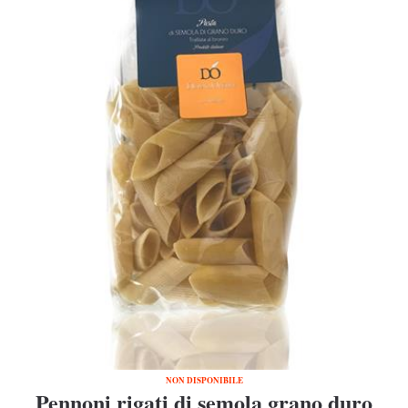
NON DISPONIBILE
Pennoni rigati di semola grano duro