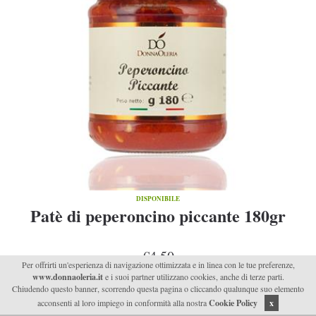
DISPONIBILE
Patè di peperoncino piccante 180gr
€4,50
Per offrirti un'esperienza di navigazione ottimizzata e in linea con le tue preferenze,
www.donnaoleria.it
e i suoi partner utilizzano cookies, anche di terze parti.
Chiudendo questo banner, scorrendo questa pagina o cliccando qualunque suo elemento
acconsenti al loro impiego in conformità alla nostra
Cookie Policy