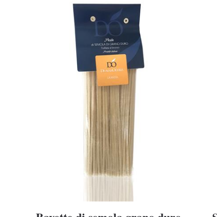
Bavette di semola grano duro