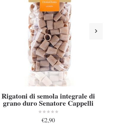
Rigatoni di semola integrale di
Cubet
grano duro Senatore Cappelli
gran
€2,90